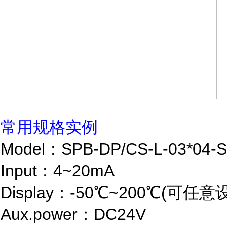
常用规格实例
Model：SPB-DP/CS-L-03*04
Input：4~20mA
Display：-50℃~200℃(可任意
Aux.power：DC24V