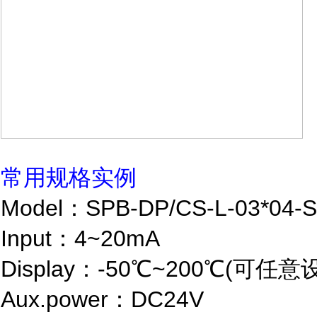
常用规格实例
Model：SPB-DP/CS-L-03*04
Input：4~20mA
Display：-50℃~200℃(可任意
Aux.power：DC24V