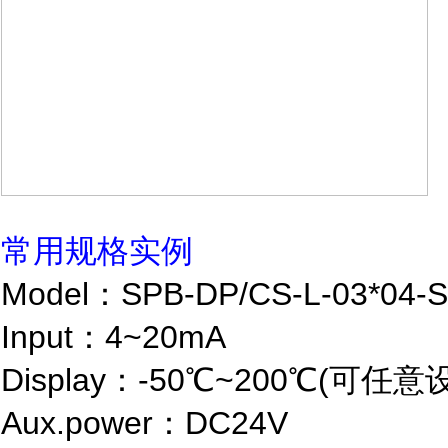
常用规格实例
Model：SPB-DP/CS-L-03*04
Input：4~20mA
Display：-50℃~200℃(可任意
Aux.power：DC24V