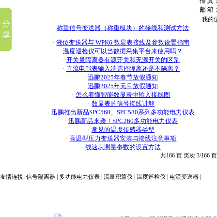
传 真：
邮 箱：
我的
·
称重信号变送器（称重模块）的接线和测试方法
·
液位变送器与 WPK6 数显表接线及参数设置指南
·
温度巡检仪可以当数据采集平台来使用吗？
·
开关量隔离器有源开关和无源开关的区别
·
直流电能表输入端选择隔离还是不隔离？
·
迅鹏2025年春节放假通知
·
迅鹏2025年元旦放假通知
·
怎么看懂智能数显表中输入接线图
·
数显表的信号接线讲解
·
迅鹏推出新品SPC560、SPC580系列多功能电力仪表
·
迅鹏新品来袭！SPC260多功能电力仪表
·
常见的温度传感器类型
·
高温型压力变送器安装与接线注意事项
·
线速表测量参数的设置方法
共166 页 页次:3/166 
友情连接:
信号隔离器
|
多功能电力仪表
|
流量积算仪
|
温度巡检仪
|
电流变送器
|