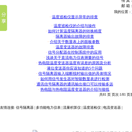
传 真：
邮 箱：
我的位置：
·
温度巡检仪显示异常的排查
·
温度巡检仪的介绍与操作
·
如何计算温度隔离器的转换精度
·
隔离器输出故障的排查
·
介绍关于数显表上的面板参数
·
温度变送器的故障排查
·
信号分配器在控制系统中的应用
·
浅谈关于直流电力仪表测量的信号
·
热电阻温度变送器温度有误差的原因及分析
·
液位变送器你应该知道的5个问题
·
信号隔离器输入端断线时输出值的具体情况
·
如何用信号发生器对智能数显表进行检测
·
通讯信号隔离器的通讯输出接口可以传输多远
·
热电阻与热电阻温度变送器的介绍与接线
共81 页 页次:1/81 页
友情连接:
信号隔离器
|
多功能电力仪表
|
流量积算仪
|
温度巡检仪
|
电流变送器
|