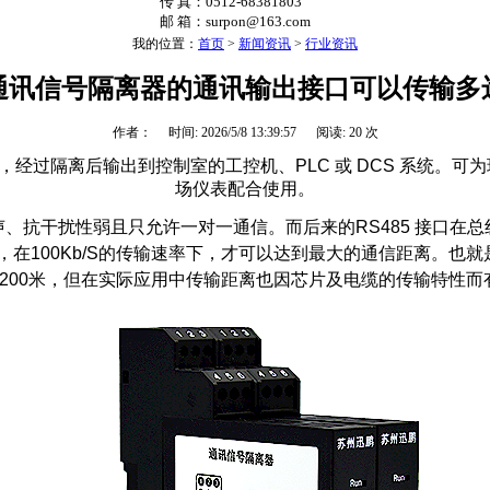
传 真：0512-68381803
邮 箱：surpon@163.com
我的位置：
首页
>
新闻资讯
>
行业资讯
通讯信号隔离器的通讯输出接口可以传输多
作者： 时间: 2026/5/8 13:39:57 阅读:
20 次
经过隔离后输出到控制室的工控机、PLC 或 DCS 系统。
场仪表配合使用。
声、抗干扰性弱且只允许一对一通信。而后来的RS485 接口在总
比，在100Kb/S的传输速率下，才可以达到最大的通信距离。也就是
1200米，但在实际应用中传输距离也因芯片及电缆的传输特性而